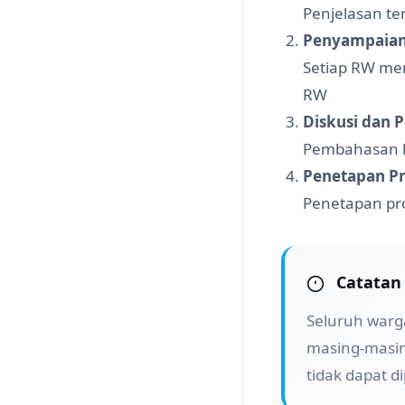
Penjelasan t
Penyampaian
Setiap RW me
RW
Diskusi dan
Pembahasan ke
Penetapan Pr
Penetapan pr
Catatan
Seluruh war
masing-masin
tidak dapat d