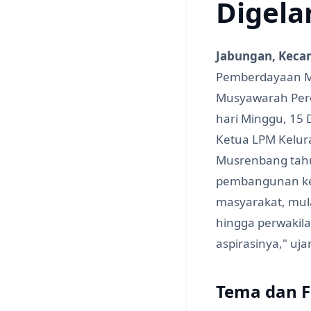
Digela
Jabungan, Keca
Pemberdayaan M
Musyawarah Per
hari Minggu, 15 
Ketua LPM Kelu
Musrenbang tahu
pembangunan ke
masyarakat, mul
hingga perwaki
aspirasinya," uj
Tema dan 