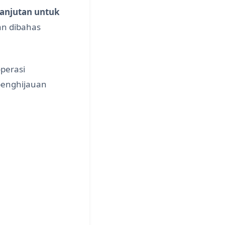
anjutan untuk
an dibahas
perasi
penghijauan