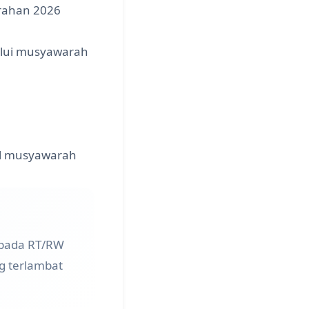
urahan 2026
alui musyawarah
il musyawarah
epada RT/RW
g terlambat