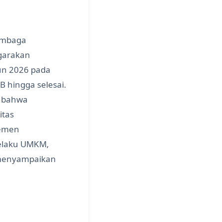
embaga
garakan
n 2026 pada
B hingga selesai.
n bahwa
itas
lemen
pelaku UMKM,
 menyampaikan