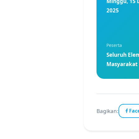
Minggu, 15
2025
Peserta
Seluruh Ele
Masyarakat
Bagikan:
Fac