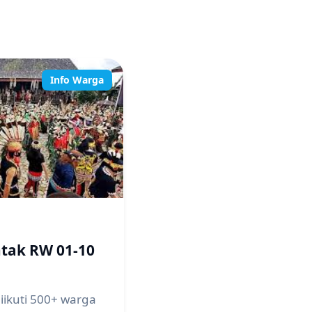
Info Warga
ntak RW 01-10
diikuti 500+ warga