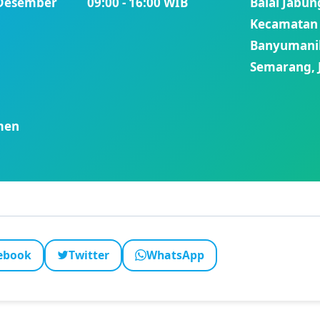
 Desember
09:00 - 16:00 WIB
Balai Jabun
Kecamatan
Banyumanik
Semarang, 
men
ebook
Twitter
WhatsApp